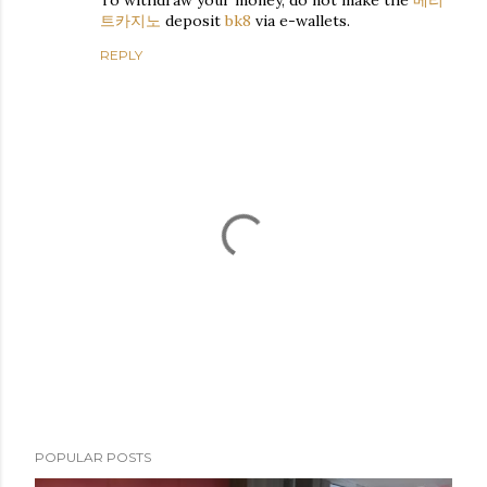
트카지노
deposit
bk8
via e-wallets.
REPLY
P
POPULAR POSTS
o