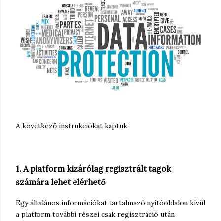
A következő instrukciókat kaptuk:
1. A platform kizárólag regisztrált tagok
számára lehet elérhető
Egy általános információkat tartalmazó nyitóoldalon kívül
a platform további részei csak regisztráció után