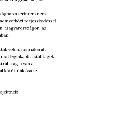
országban szerintem nem
 nemzetközi terjeszkedéssel
ban, Magyarországon, az
ában.
tták volna, nem sikerült
formot leginkább a stábtagok
rált tagja van a
al kötöttünk össze
ojektnek!