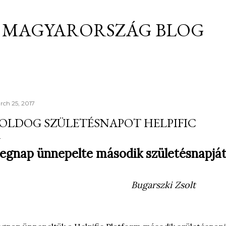
Skip to main content
C MAGYARORSZÁG BLOG
rch 25, 2017
OLDOG SZÜLETÉSNAPOT HELPIFIC
egnap ünnepelte második születésnapját 
Bugarszki Zsolt