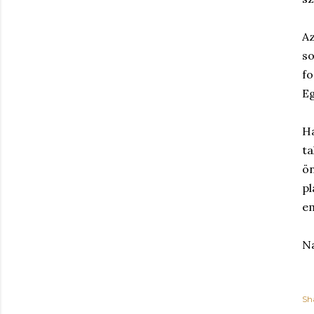
Az
so
fo
Eg
Ha
ta
ön
pl
em
Na
Sh