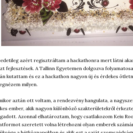
edetileg azért regisztráltam a hackathonra mert látni ak
zt fejlesztések. A Tallinn Egyetemen dolgozva folyamatos
án kutattam és ez a hackathon nagyon új és érdekes ötlet
egnézem milyen.
ikor aztán ott voltam, a rendezvény hangulata, a nagysze
lkes ember, akik nagyon különböző szakterületekről érkezte
gadott. Azonnal elhatároztam, hogy csatlakozom Keiu Roos
atformot szeretett volna létrehozni olyan emberek számár
üksége a hétköznapokban és akik ezt a saját szomszédság