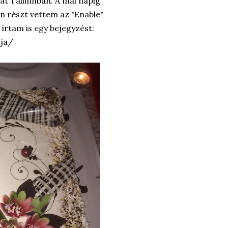
t Tallinnban. A mai napig
részt vettem az "Enable"
írtam is egy bejegyzést:
gja/