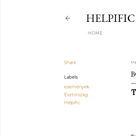
HELPIFI
HOME
Share
Ma
B
Labels
események
T
Észtország
Helpific