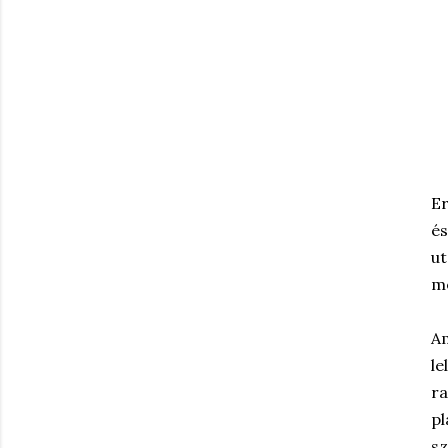
Er
és
ut
m
Am
le
ra
pl
sz