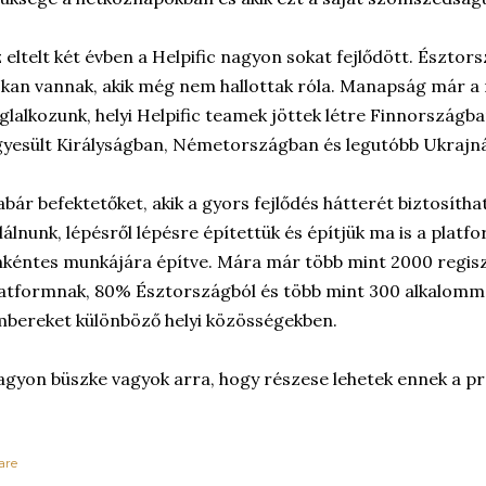
 eltelt két évben a Helpific nagyon sokat fejlődött. Észt
kan vannak, akik még nem hallottak róla. Manapság már a
glalkozunk, helyi Helpific teamek jöttek létre Finnország
yesült Királyságban, Németországban és legutóbb Ukrajn
bár befektetőket, akik a gyors fejlődés hátterét biztosítha
lálnunk, lépésről lépésre építettük és építjük ma is a plat
kéntes munkájára építve. Mára már több mint 2000 regiszt
atformnak, 80% Észtországból és több mint 300 alkalomm
bereket különböző helyi közösségekben.
gyon büszke vagyok arra, hogy részese lehetek ennek a pr
are