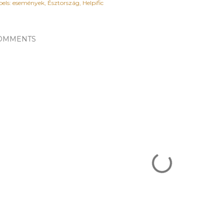
els:
események
Észtország
Helpific
OMMENTS