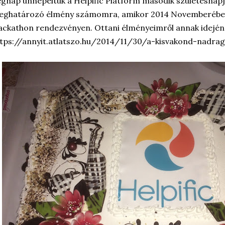
gnap ünnepeltük a Helpific Platform második születésnapjá
eghatározó élmény számomra, amikor 2014 Novemberében 
ckathon rendezvényen. Ottani élményeimről annak idején 
tps://annyit.atlatszo.hu/2014/11/30/a-kisvakond-nadra