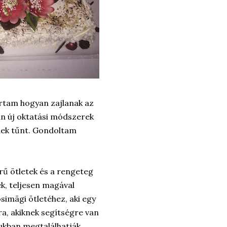
artam hogyan zajlanak az
an új oktatási módszerek
nek tűnt. Gondoltam
rű ötletek és a rengeteg
k, teljesen magával
imägi ötletéhez, aki egy
a, akiknek segítségre van
ukban megtalálhatják.